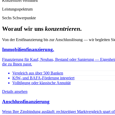
Konzernfrei vermittelt
Leistungsspektrum
Sechs Schwerpunkte
Worauf wir uns
konzentrieren
.
Von der Erstfinanzierung bis zur Anschlusslösung — wir begleiten S
Immobilienfinanzierung
.
Finanzierung für Kauf, Neubau, Bestand oder Sanierung — Eigenheim
die zu Ihnen passt.
Vergleich aus über 500 Banken
KfW- und BAFA-Förderung integriert
Volltilgung oder klassische Annuität
Details ansehen
Anschlussfinanzierung
Wenn Ihre Zinsbindung ausläuft: rechtzeitiger Marktvergleich spart oft